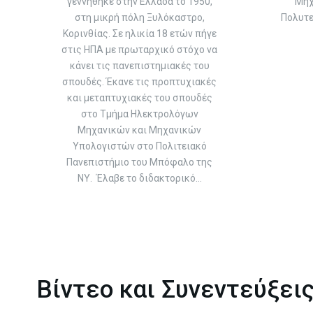
γεννήθηκε στην Ελλάδα το 1950,
Μηχ
στη μικρή πόλη Ξυλόκαστρο,
Πολυτε
Κορινθίας. Σε ηλικία 18 ετών πήγε
στις ΗΠΑ με πρωταρχικό στόχο να
κάνει τις πανεπιστημιακές του
σπουδές. Έκανε τις προπτυχιακές
και μεταπτυχιακές του σπουδές
στο Τμήμα Ηλεκτρολόγων
Μηχανικών και Μηχανικών
Υπολογιστών στο Πολιτειακό
Πανεπιστήμιο του Μπόφαλο της
ΝΥ. Έλαβε το διδακτορικό…
Βίντεο και Συνεντεύξει