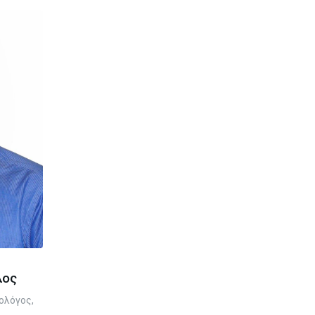
λος
ολόγος,