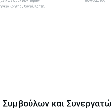
ανικών Ορυκτών Πόρων
συγγραφέας'
χνείο Κρήτης , Χανιά, Κρήτη.
ς Συμβούλων και Συνεργατώ