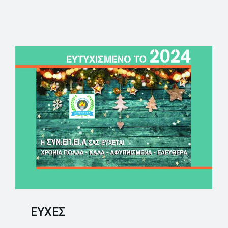
EYXEΣ