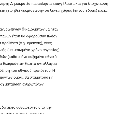
ενεργή Δημοκρατία
παραπλήσια επαγγέλματα και για διοχέτευση
επιχειρηθεί «εκμίσθωση» σε ξένες χώρες (εκτός έδρας) κ.ο.κ..
 ανθρωπίνων δικαιωμάτων θα ήταν
απανών (που θα αφορούσαν πλέον
προϊόντα (π.χ. έρευνας), νέες
ωής (με μειωμένο χρόνο εργασίας)
θών (καθότι ένα αυξημένο εθνικό
α θεωρούνταν θεμιτό αντάλλαγμα
ύξηση του εθνικού προϊόντος. Η
 πάντων όμως, θα σταματούσε η
τική ματαίωση ανθρωπίνων
γοδοτικές αυθαιρεσίες υπό την