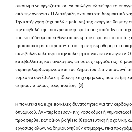
δικαίωμα να εργάζεται και να επιλέγει ελεύθερα το επάγγε
από την ανεργία.» Η Διακήρυξη έχει έκτοτε δεσμευτικό χα
Την κατάργηση (όχι απλώς μείωση) της ανεργίας θα μπορ
την επιβολή της υποχρεωτικής φοίτησης παιδιών στο σχολ
του επιτήδευμα απευθύνεται σε κρατικό φορέα, ο οποίος
προσωπικό με τα προσόντα του, ή αν η εκμάθηση και άσκ
συνέβαλλε καλύτερα στην κάλυψη κοινωνικών αναγκών. Ο 
καταβάλλεται, κατ αναλογίαν, απ όσους (εργοδότες) δηλ
συμπεριλαμβανομένου και του Δημοσίου. Στην αποφυγή μ
τομέα θα συνέβαλλε η ίδρυση επιχειρήσεων, που τα (μη εμ
ανήκουν σ όλους τους πολίτες. [2]
Η πολιτεία θα είχε ποικίλες δυνατότητες για την κερδο
δυναμικού. Αν «περίσσευαν» π.χ. νοσοκόμοι ή γυμνασιακοί
προσφερθεί κατ οίκον βοήθεια (θεραπευτική ή σχολική, α
εργασίας όλων, να δημιουργηθούν επιμορφωτικά προγράμμ