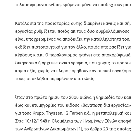
ταλαιπωρημένοι ενδιαφερόμενοι μόνο να αποδεχτούν μπο
Κατάλοιπα της προϊστορίας αυτής διακρίνει κανείς και σ
εργασίας ρυθμίζεται, ποιός απ τους δύο συμβαλλόμενους 
είναι υποχρεωμένος να αποδείξει την καταλληλότητά του,
εκδίδει πιστοποιητικά για τον άλλο, ποιός αποφασίζει γι
κέρδους κ.ο.κ.. Ο παραλογισμός φτάνει στο αποκορύφωμά 
δικηγορικά ή αρχιτεκτονικά γραφεία, που χωρίς το προσ
καμία αξία, χωρίς να πληροφορηθούν καν οι εκεί εργαζόμ
τους, οι σκλάβοι παραμένουν υποτελείς.
Όταν στο πρώτο ήμισυ του 20ου αιώνα η θηριωδία του κα
έως και ετυμηγορίες του είδους «θανάτωση δια εργασία
για τους Krupp, Thyssen, IG Farben κ.ά., η μεταπολεμική κ
Στις 10/12/1948 η Ολομέλεια των Ηνωμένων Εθνών αποφά
των Ανθρωπίνων Δικαιωμάτων [1], το άρθρο 23 της οποίας 