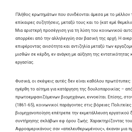
Πλήθος ερωτημάτων που συνδέονται άμεσα με το μέλλον τ
επίκαιρες συζητήσεις, μεταξύ τους και το (κατ εμέ θεμελι
Μια αριστερή προσέγγιση για τη λύση του κοινωνικού αυτ
απορρέει από την αλληλεγγύη σαν βασική της αρχή. Η ανερ
επιφέροντας ανισότητα και αντιζηλία μεταξύ των εργαζομ
μισθών σε κέρδη, εν ανάγκη με αύξηση της εντατικότητας κ
εργασίας.
Φυσικά, οι σκέψεις αυτές δεν είναι καθόλου πρωτότυπες:
ηγέρθη το αίτημα για κατάργηση της δουλοπαροικίας – απ
πρωτοεμφανιζόμενων βιομηχάνων, εννοείται. Επίσης, στο
(1861-65), κοινωνικοί παράγοντες στις βόρειες Πολιτείες 
βιομηχανοποίηση επέτρεπε την εκμετάλλευση εργατικού δ
συντήρησης σκλάβων εφ όρου ζωής. Χαρακτηρίζοντας του
Αφροαμερικάνους σαν «απελευθερωμένους», έκαναν μια π