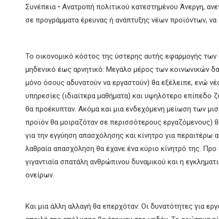
Συνέπεια • Ανατροπή πολιτικού κατεστημένου Άνεργη, αν
σε προγράμματα έρευνας ή ανάπτυξης νέων
προϊόντων, να 
Το οικονομικό κόστος της ύστερης αυτής εφαρμογής των
μηδενικό έως αρνητικό: Μεγάλο μέρος των κοινωνικών δ
μόνο όσους αδυνατούν να εργαστούν) θα εξέλειπε, ενώ νέα 
υπηρεσίες (ιδιαίτερα μαθήματα) και υψηλότερο επίπεδο ζ
θα προέκυπταν. Ακόμα και μια ενδεχόμενη μείωση των μισ
προϊόν θα μοιραζόταν σε περισσότερους εργαζόμενους) θ
για την εγγύηση απασχόλησης και κίνητρο για περαιτέρω α
λαθραία απασχόληση θα έχανε ένα κύριο κίνητρό της. Προ
γιγαντιαία σπατάλη ανθρώπινου δυναμικού και η εγκλημα
ονείρων.
Και μια άλλη αλλαγή θα επερχόταν: Οι δυνατότητες για ερ