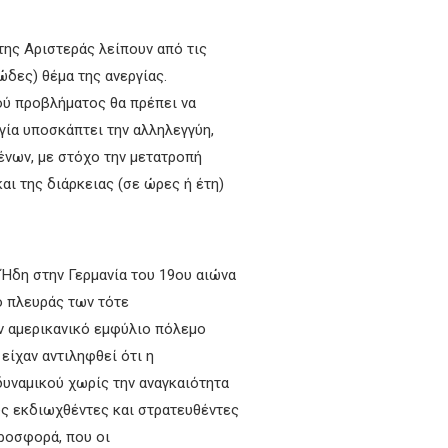
ης Αριστεράς λείπουν από τις
ώδες) θέμα της ανεργίας.
ού προβλήματος θα πρέπει να
γία υποσκάπτει την αλληλεγγύη,
ένων, με στόχο την μετατροπή
αι της διάρκειας (σε ώρες ή έτη)
 Ήδη στην Γερμανία του 19ου αιώνα
ό πλευράς των τότε
ν αμερικανικό εμφύλιο πόλεμο
είχαν αντιληφθεί ότι η
υναμικού χωρίς την αναγκαιότητα
ς εκδιωχθέντες και στρατευθέντες
ροσφορά, που οι