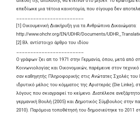
απειλή της απόλυσης θα έτειναν στο μηδέν. Το ερώτημα εί
επεδίωκε μια τέτοια καινοτομία, που σίγουρα δεν αποτελε
________________________
[1] Οικουμενική Διακήρυξη για τα Ανθρώπινα Δικαιώματα:
http://www.ohchr.org/EN/UDHR/Documents/UDHR_Translatio
[2] Βλ. αντίστοιχο άρθρο του ιδίου
________________________
Ο γράφων ζει απ το 1971 στην Γερμανία, όπου, μετά από 
Κοινωνιολογίας και Οικονομικών, παρέμεινε στον τεχνικό
σαν καθηγητής Πληροφορικής στις Ανώτατες Σχολές του Γ
ιδρυτικό μέλος του κόμματος της Αριστεράς (Die Linke), 
λόγους που σκιαγραφεί το κείμενο. Διατέλεσε ανεξάρτητ
γερμανική Βουλή (2005) και Δημοτικός Σύμβουλος στην πα
2010). Παρόμοια τοποθέτησή του δημοσιεύτηκε το 2011 σ